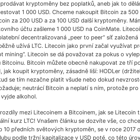
 prodávat kryptoměny bez poplatků, aneb jak to dě
vestovat 1 000 USD. Chceme nakoupit Bitcoin za 50
ecoin za 200 USD a za 100 USD další kryptoměny. Má
ovního účtu zašleme 1 000 USD na CoinMate. Litecoin 
platební decentralizovaná „peer to peer“ síť založená 
běžně užívá LTC. Litecoin jako první začal využívat p
pt mining“. Litecoin se dá považovat za pokus o vyle
 u Bitcoinu. Bitcoin můžete obecně nakupovat ze tří p
 jak koupit kryptoměny, zásadně liší: HODLer (držite
okud se tím nezačne platit všude nebo dokud nevzros
žaduje; neutrácí Bitcoin a neplatí s ním, protože pro
vyjde alkohol.
rozdíly mezi Litecoinem a Bitcoinem, jak se Litecoin t
tuální kurz LTC! Vnašem článku se dozvíte vše, co chce
op 10 předních světových kryptoměn, se v roce 2017 o
lubu podle tržní kapitalizace v USD poté, co této úro