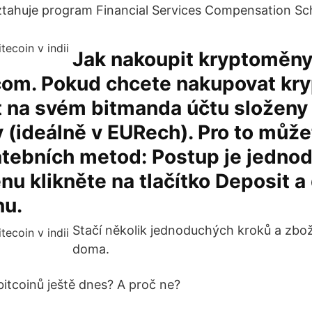
vztahuje program Financial Services Compensation S
Jak nakoupit kryptoměny
com. Pokud chcete nakupovat kr
t na svém bitmanda účtu složeny
 (ideálně v EURech). Pro to může
atebních metod: Postup je jednod
u klikněte na tlačítko Deposit a
nu.
Stačí několik jednoduchých kroků a zbož
doma.
bitcoinů ještě dnes? A proč ne?