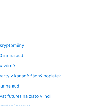
 kryptoměny
0 inr na aud
 kavárně
 karty v kanadě žádný poplatek
eur na aud
t futures na zlato v indii