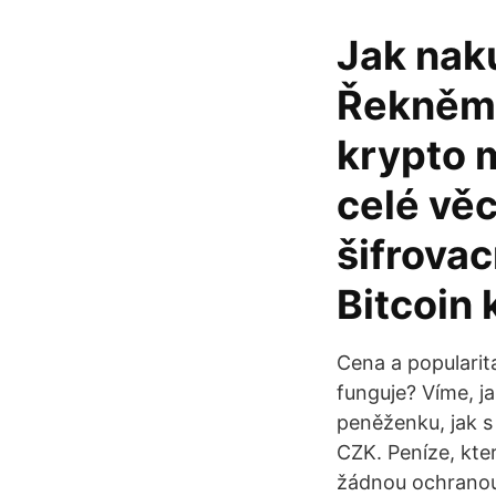
Jak naku
Řekněme
krypto m
celé věc
šifrovac
Bitcoin 
Cena a popularita
funguje? Víme, ja
peněženku, jak s 
CZK. Peníze, kte
žádnou ochranou 