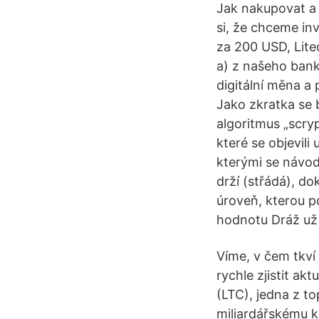
Jak nakupovat a
si, že chceme in
za 200 USD, Lit
a) z našeho bank
digitální měna a 
Jako zkratka se 
algoritmus „scry
které se objevili
kterými se návod,
drží (střádá), d
úroveň, kterou po
hodnotu Dráž už 
Víme, v čem tkví 
rychle zjistit ak
(LTC), jedna z t
miliardářskému k