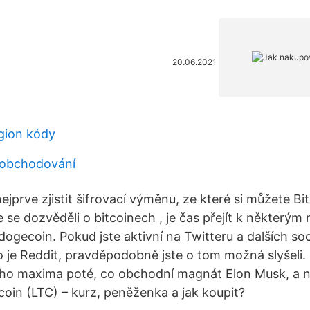
20.06.2021
gion kódy
 obchodování
jprve zjistit šifrovací výměnu, ze které si můžete Bitcoi
jste se dozvěděli o bitcoinech , je čas přejít k někter
 dogecoin. Pokud jste aktivní na Twitteru a dalších soc
o je Reddit, pravděpodobně jste o tom možná slyšeli
ího maxima poté, co obchodní magnát Elon Musk, a n
oin (LTC) – kurz, peněženka a jak koupit?