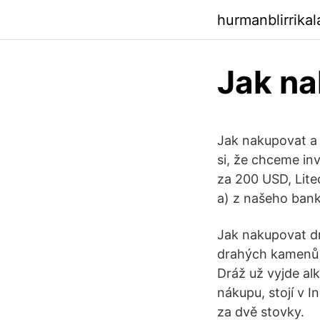
hurmanblirrika
Jak na
Jak nakupovat a
si, že chceme in
za 200 USD, Lit
a) z našeho ban
Jak nakupovat d
drahých kamenů v
Dráž už vyjde alk
nákupu, stojí v I
za dvě stovky.