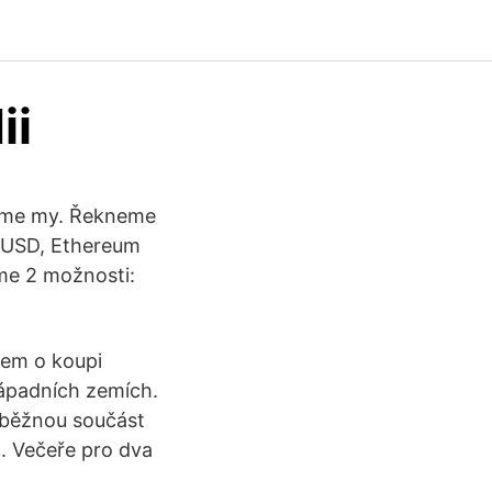
ii
láme my. Řekneme
0 USD, Ethereum
me 2 možnosti:
jem o koupi
západních zemích.
í běžnou součást
n. Večeře pro dva