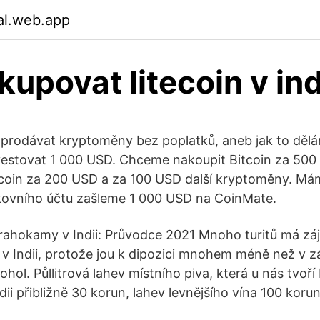
lal.web.app
kupovat litecoin v ind
 prodávat kryptoměny bez poplatků, aneb jak to dě
vestovat 1 000 USD. Chceme nakoupit Bitcoin za 50
ecoin za 200 USD a za 100 USD další kryptoměny. Má
kovního účtu zašleme 1 000 USD na CoinMate.
rahokamy v Indii: Průvodce 2021 Mnoho turitů má zá
 Indii, protože jou k dipozici mnohem méně než v 
ohol. Půllitrová lahev místního piva, která u nás tvoř
ndii přibližně 30 korun, lahev levnějšího vína 100 koru