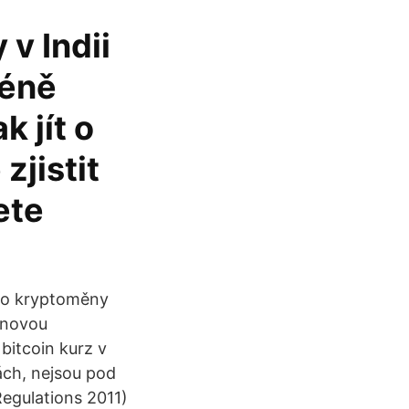
v Indii
céně
 jít o
zjistit
ete
této kryptoměny
oinovou
 bitcoin kurz v
ách, nejsou pod
Regulations 2011)