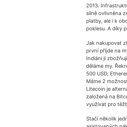
2013. Infrastrukt
silně ovlivněna 
platby, ale i k o
poklesu. A díky 
Jak nakupovat zla
první přijde na 
Indiáni ji zbožň
děláme my. Řekn
500 USD, Ethere
Máme 2 možnosti
Litecoin je alter
založená na Bitco
využívat pro těž
Stačí několik je
asistovaných nák