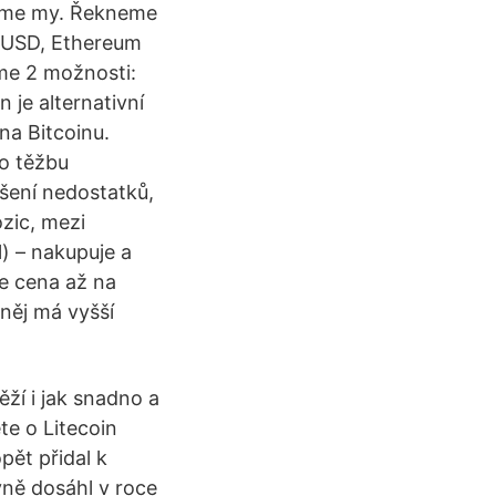
láme my. Řekneme
0 USD, Ethereum
me 2 možnosti:
je alternativní
na Bitcoinu.
ro těžbu
pšení nedostatků,
ozic, mezi
l) – nakupuje a
te cena až na
 něj má vyšší
ěží i jak snadno a
te o Litecoin
pět přidal k
vně dosáhl v roce