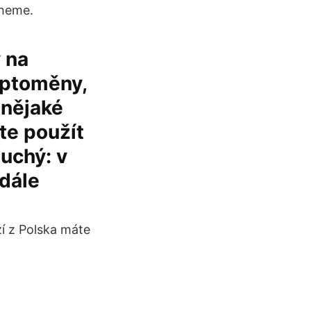
cheme.
 na
yptoměny,
 nějaké
te použít
uchý: v
 dále
í z Polska máte