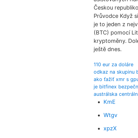
Českou republiko
Průvodce Když si 
je to jeden z nej
(BTC) pomocí Lit
kryptoměny. Dole
ještě dnes.
110 eur za doláre
odkaz na skupinu b
ako ťažiť xmr s gp
je bitfinex bezpečn
austrálska centrál
KmE
Wtgv
xpzX