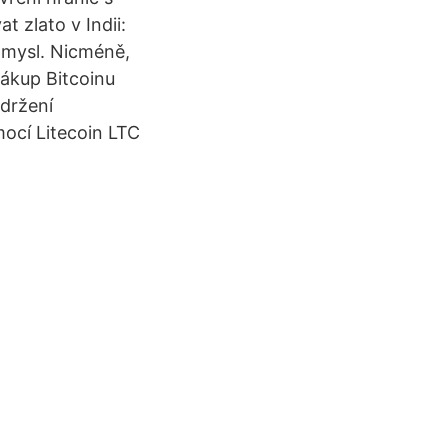
 zlato v Indii:
a mysl. Nicméně,
Nákup Bitcoinu
držení
ocí Litecoin LTC