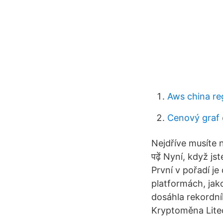
Aws china re
Cenový graf
Nejdříve musíte ne
पढ़ें Nyní, když 
První v pořadí je
platformách, jak
dosáhla rekordn
Kryptoměna Litec