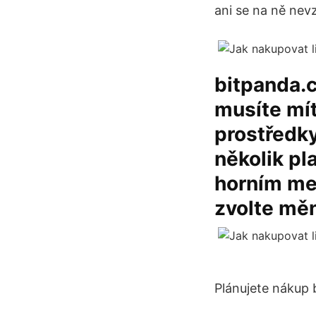
ani se na ně ne
bitpanda.
musíte mí
prostředky
několik pl
horním men
zvolte mě
Plánujete nákup 