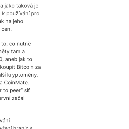
a jako taková je
 k používání pro
ak na jeho
 cen.
í to, co nutně
dměty tam a
ů, aneb jak to
oupit Bitcoin za
lší kryptoměny.
a CoinMate.
 to peer“ síť
první začal
vání
ření hranic s