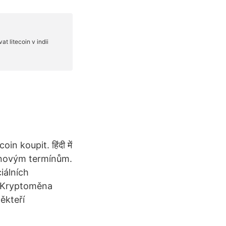
n koupit. हिंदी में
ým novým termínům.
iálních
. Kryptoměna
ěkteří