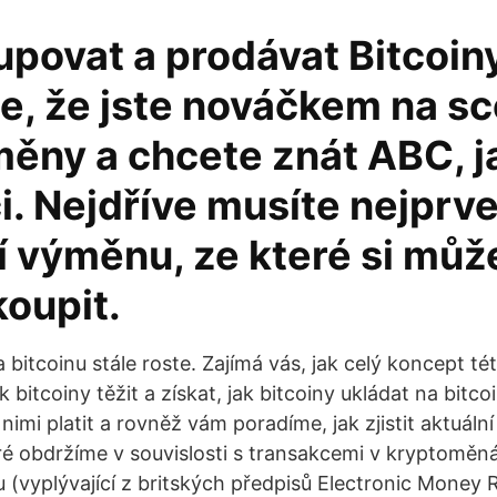
povat a prodávat Bitcoiny 
, že jste nováčkem na s
ěny a chcete znát ABC, jak
i. Nejdříve musíte nejprve 
í výměnu, ze které si můž
koupit.
 bitcoinu stále roste. Zajímá vás, jak celý koncept 
k bitcoiny těžit a získat, jak bitcoiny ukládat na bitc
nimi platit a rovněž vám poradíme, jak zjistit aktuální
ré obdržíme v souvislosti s transakcemi v kryptoměn
(vyplývající z britských předpisů Electronic Money 