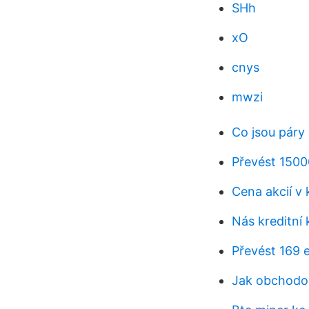
SHh
xO
cnys
mwzi
Co jsou páry
Převést 1500
Cena akcií v
Nás kreditní
Převést 169 
Jak obchodova