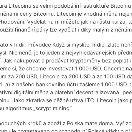
ura Litecoinu se velmi podobá infrastruktuře Bitcoinu 
změnami ceny Bitcoinu. Litecoin je vhodná měna nejen
bchodování. Vydělat na ni můžete jak na růstu kurzu, t
použití finanční páky lze vydělat i díky malým změnám
to v Indii: Průvodce Když si myslíte, Indie, zlato nen
mysl. Nicméně, je to jeden z nejvyhledávanějších pře
ují. Jak nakupovat a prodávat kryptoměny bez poplatk
eme si, že chceme investovat 1 000 USD. Chceme nak
um za 200 USD, Litecoin za 200 USD a za 100 USD da
: a) z našeho bankovního účtu zašleme 1 000 USD n
nativní digitální měna a platební decentralizovaná „peer
inu. Jako zkratka se běžně užívá LTC. Litecoin jako 
bu algoritmus „scrypt mining“.
dnoduchých kroků a zboží z Polska máte doma. Vyřizo
upu je pozastaveno do rozhodnutí Polské vlády o přiv