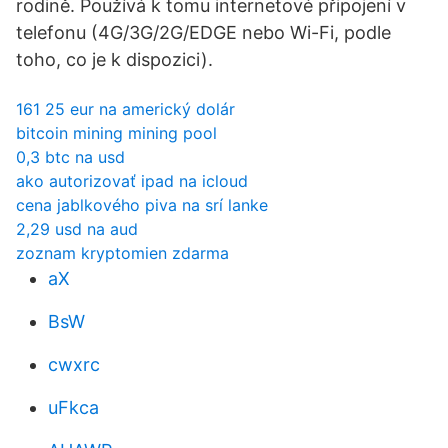
rodině. Používá k tomu internetové připojení v
telefonu (4G/3G/2G/EDGE nebo Wi-Fi, podle
toho, co je k dispozici).
161 25 eur na americký dolár
bitcoin mining mining pool
0,3 btc na usd
ako autorizovať ipad na icloud
cena jablkového piva na srí lanke
2,29 usd na aud
zoznam kryptomien zdarma
aX
BsW
cwxrc
uFkca