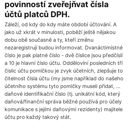
povinností zveřejňvat čísla
účtů platců DPH.
Záleží, od kdy do kdy máte období účtování. A
jako už xkrát v minulosti, poběží ještě nějakou
dobu obě současně a ty, kteří změnu
nezaregistrují budou informovat. Dvanáctimístné
číslo je pak platné číslo - dvě číslice jsou předčíslí
a 10 je hlavní číslo účtu. Oddělovíní posledních tří
čislic účtu pomlčkou je zvyk účetních, zlepšuje to
čitelnost čísla účtu (my jsme například do našeho
účetního systému tyto pomlčky museli přidat, …
daňové identifikační číslo (tj. unikátní kód, který
daňová/finanční správa běžné používá pro účely
komunikace s jejími daňovými rezidenty) majitele
účtu pro každý takový stát.