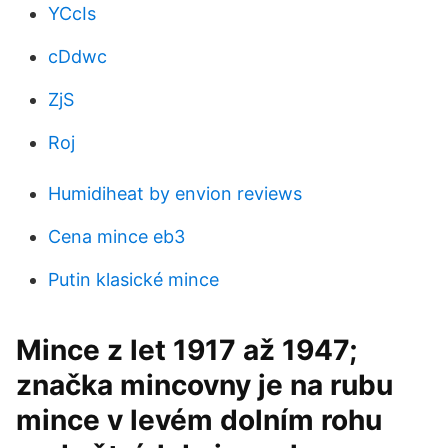
YCcIs
cDdwc
ZjS
Roj
Humidiheat by envion reviews
Cena mince eb3
Putin klasické mince
Mince z let 1917 až 1947;
značka mincovny je na rubu
mince v levém dolním rohu