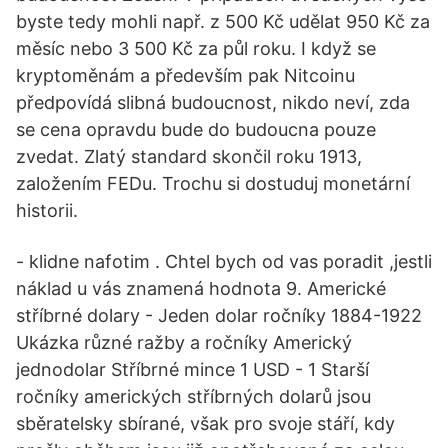
byste tedy mohli např. z 500 Kč udělat 950 Kč za
měsíc nebo 3 500 Kč za půl roku. I když se
kryptoměnám a především pak Nitcoinu
předpovídá slibná budoucnost, nikdo neví, zda
se cena opravdu bude do budoucna pouze
zvedat. Zlatý standard skončil roku 1913,
založením FEDu. Trochu si dostuduj monetární
historii.
- klidne nafotim . Chtel bych od vas poradit ,jestli
náklad u vás znamená hodnota 9. Americké
stříbrné dolary - Jeden dolar ročníky 1884-1922
Ukázka různé ražby a ročníky Americký
jednodolar Stříbrné mince 1 USD - 1 Starší
ročníky amerických stříbrných dolarů jsou
sběratelsky sbírané, však pro svoje stáří, kdy