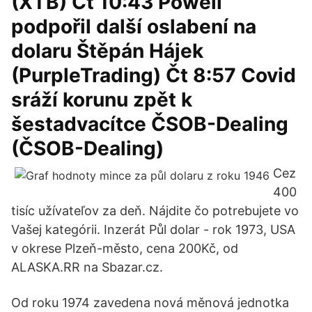
(XTB) Čt 10:43 Powell
podpořil další oslabení na
dolaru Štěpán Hájek
(PurpleTrading) Čt 8:57 Covid
sráží korunu zpět k
šestadvacítce ČSOB-Dealing
(ČSOB-Dealing)
Cez
400
tisíc užívateľov za deň. Nájdite čo potrebujete vo
Vašej kategórii. Inzerát Půl dolar - rok 1973, USA
v okrese Plzeň-město, cena 200Kč, od
ALASKA.RR na Sbazar.cz.
Od roku 1974 zavedena nová měnová jednotka