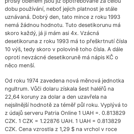
prošly oběhem jsou již opotřebované za celou
dobu používání, neboť jejich platnost je stále
uznávaná. Dobrý den, tato mince z roku 1993
nemá žádnou hodnotu. Tuto desetikorunu má
skoro každý, já ji mám asi 4x. Vzácná
desetikoruna z roku 1993 má to přeškrtnutí čísla
10 výš, tedy skoro v polovině toho čísla. A dále
oproti nevzácné desetikoruně má nápis KČ o
něco menší.
Od roku 1974 zavedena nová měnová jednotka
ngultrum. Vůči dolaru získala šest haléřů na
22,64 koruny za dolar a den uzavřela na
nejsilnější hodnotě za téměř půl roku. Vyplývá to
z údajů serveru Patria Online 1 UAH =. 0.813829
CZK. 1 CZK = 1.22876 UAH. 1 UAH = 0.813829
CZK. Cena vzrostla z 1,29 $ na vrchol v roce