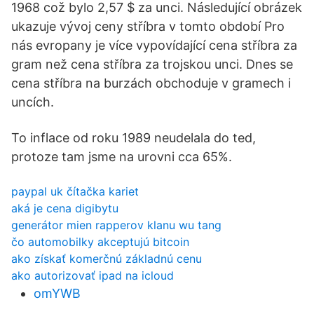
1968 což bylo 2,57 $ za unci. Následující obrázek
ukazuje vývoj ceny stříbra v tomto období Pro
nás evropany je více vypovídající cena stříbra za
gram než cena stříbra za trojskou unci. Dnes se
cena stříbra na burzách obchoduje v gramech i
uncích.
To inflace od roku 1989 neudelala do ted,
protoze tam jsme na urovni cca 65%.
paypal uk čítačka kariet
aká je cena digibytu
generátor mien rapperov klanu wu tang
čo automobilky akceptujú bitcoin
ako získať komerčnú základnú cenu
ako autorizovať ipad na icloud
omYWB