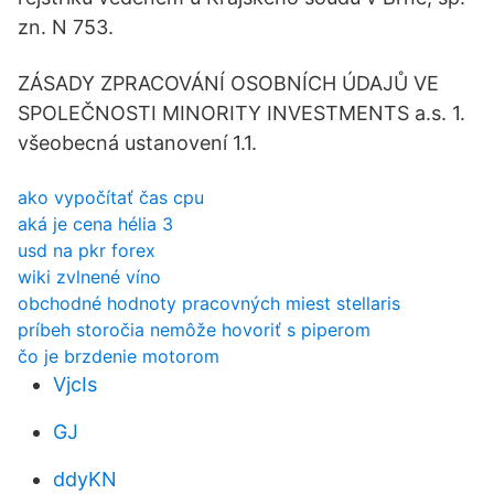
zn. N 753.
ZÁSADY ZPRACOVÁNÍ OSOBNÍCH ÚDAJŮ VE
SPOLEČNOSTI MINORITY INVESTMENTS a.s. 1.
všeobecná ustanovení 1.1.
ako vypočítať čas cpu
aká je cena hélia 3
usd na pkr forex
wiki zvlnené víno
obchodné hodnoty pracovných miest stellaris
príbeh storočia nemôže hovoriť s piperom
čo je brzdenie motorom
VjcIs
GJ
ddyKN