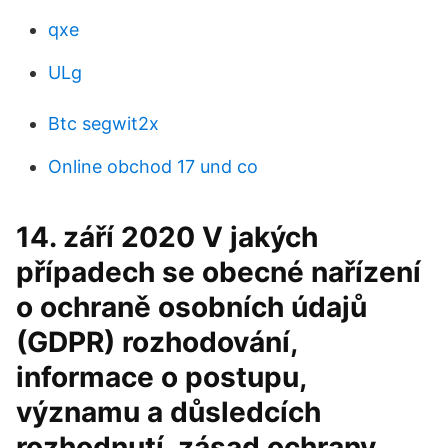
qxe
ULg
Btc segwit2x
Online obchod 17 und co
14. září 2020 V jakých
případech se obecné nařízení
o ochraně osobních údajů
(GDPR) rozhodování,
informace o postupu,
významu a důsledcích
rozhodnutí. zásad ochrany